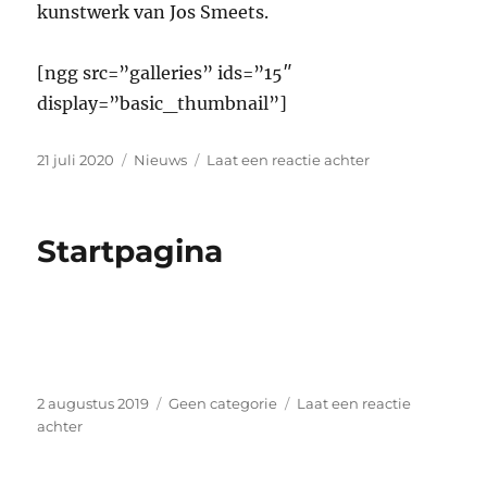
kunstwerk van Jos Smeets.
[ngg src=”galleries” ids=”15″
display=”basic_thumbnail”]
Geplaatst
Categorieën
op
21 juli 2020
Nieuws
Laat een reactie achter
op
Poort
“d’n
Eyckel”
Startpagina
geplaatst
!
Geplaatst
Categorieën
2 augustus 2019
Geen categorie
Laat een reactie
op
op
achter
Startpagina