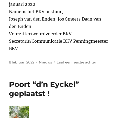
januari 2022
Namens het BKV bestuur,
Joseph van den Enden, Jos Smeets Daan van
den Enden
Voorzitter/woordvoerder BKV
Secretaris/Communicatie BKV Penningmeester
BKV
Geplaatst
Categorieën
op
8 februari 2022
Nieuws
Laat een reactie achter
op
10
–
jarig
Poort “d’n Eyckel”
bestaan
BKV
geplaatst !