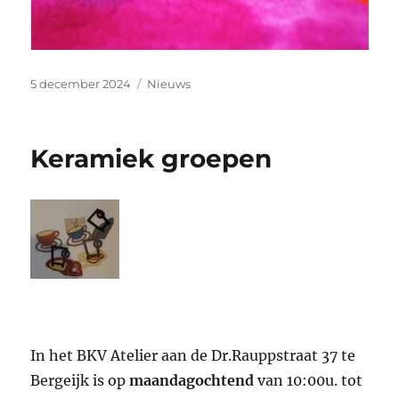
Geplaatst
Categorieën
5 december 2024
Nieuws
op
Keramiek groepen
In het BKV Atelier aan de Dr.Rauppstraat 37 te
Bergeijk is op
maandagochtend
van 10:00u. tot