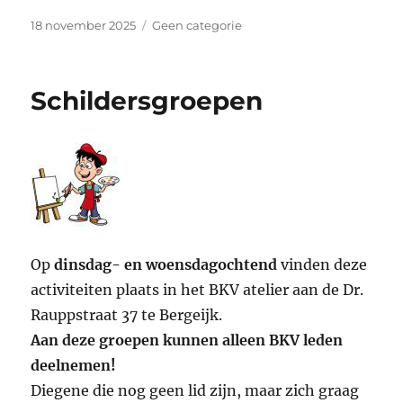
Geplaatst
Categorieën
18 november 2025
Geen categorie
op
Schildersgroepen
Op
dinsdag- en woensdagochtend
vinden deze
activiteiten plaats in het BKV atelier aan de Dr.
Rauppstraat 37 te Bergeijk.
Aan deze groepen kunnen alleen BKV leden
deelnemen!
Diegene die nog geen lid zijn, maar zich graag