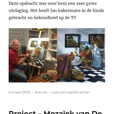
Deze opdracht was voor hem een zeer grote
uitdaging. Het heeft Jan bakermans in de finale
gebracht en bekendheid op de TV
Geplaatst
Categorieën
op
6 maart 2023
Nieuws
Laat een reactie achter
op
BKV-
lid
schildert
Project – Mozaïek van De
“het