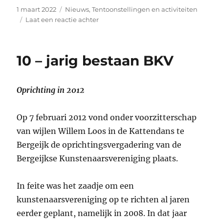
Geplaatst
Categorieën
1 maart 2022
Nieuws
,
Tentoonstellingen en activiteiten
op
op
Laat een reactie achter
Project
–
Mozaïek
10 – jarig bestaan BKV
van
De
Nachtwacht
Oprichting in 2012
Op 7 februari 2012 vond onder voorzitterschap
van wijlen Willem Loos in de Kattendans te
Bergeijk de oprichtingsvergadering van de
Bergeijkse Kunstenaarsvereniging plaats.
In feite was het zaadje om een
kunstenaarsvereniging op te richten al jaren
eerder geplant, namelijk in 2008. In dat jaar