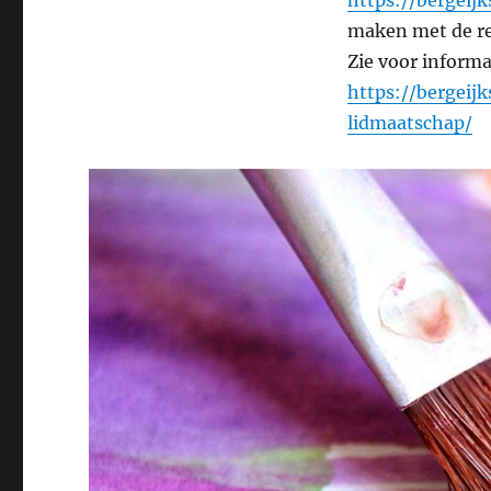
https://bergeij
maken met de r
Zie voor inform
https://bergeij
lidmaatschap/