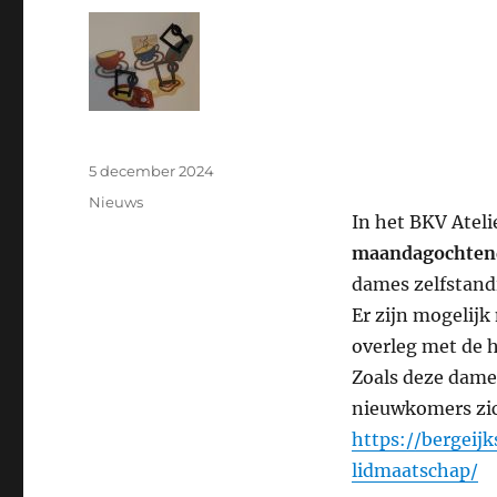
Geplaatst
5 december 2024
op
Categorieën
Nieuws
In het BKV Ateli
maandagochten
dames zelfstand
Er zijn mogelijk
overleg met de 
Zoals deze dames
nieuwkomers zic
https://bergeij
lidmaatschap/