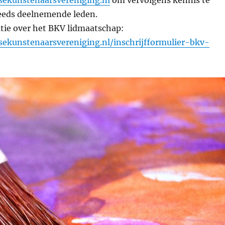
ksekunstenaarsvereniging.nl
om vervolgens kennis te
eeds deelnemende leden.
atie over het BKV lidmaatschap:
ksekunstenaarsvereniging.nl/inschrijfformulier-bkv-