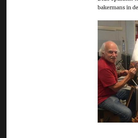
Concert”
bakermans in de