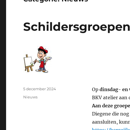
Schildersgroepe
Geplaatst
5 december 2024
Op
dinsdag- en
op
Categorieën
Nieuws
BKV atelier aan 
Aan deze groep
Diegene die nog g
aansluiten, kun