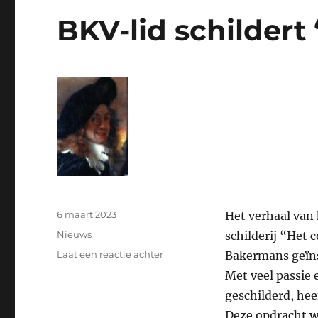
BKV-lid schildert
Geplaatst
6 maart 2023
Het verhaal van 
op
Categorieën
Nieuws
schilderij “Het
op
Laat een reactie achter
Bakermans geïnsp
BKV-
Met veel passie
lid
geschilderd, heef
schildert
“het
Deze opdracht w