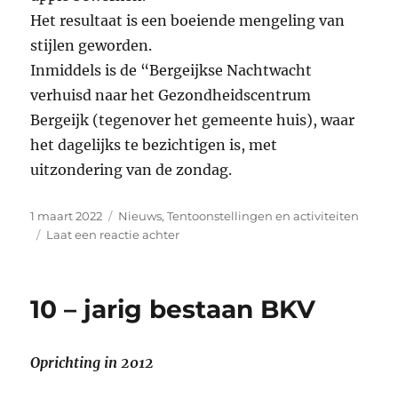
Het resultaat is een boeiende mengeling van
stijlen geworden.
Inmiddels is de “Bergeijkse Nachtwacht
verhuisd naar het Gezondheidscentrum
Bergeijk (tegenover het gemeente huis), waar
het dagelijks te bezichtigen is, met
uitzondering van de zondag.
Geplaatst
Categorieën
1 maart 2022
Nieuws
,
Tentoonstellingen en activiteiten
op
op
Laat een reactie achter
Project
–
Mozaïek
10 – jarig bestaan BKV
van
De
Nachtwacht
Oprichting in 2012