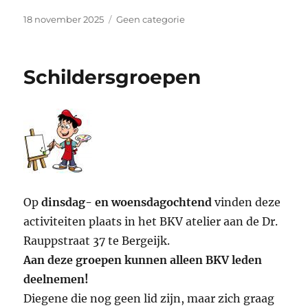
Geplaatst
Categorieën
18 november 2025
Geen categorie
op
Schildersgroepen
Op
dinsdag- en woensdagochtend
vinden deze
activiteiten plaats in het BKV atelier aan de Dr.
Rauppstraat 37 te Bergeijk.
Aan deze groepen kunnen alleen BKV leden
deelnemen!
Diegene die nog geen lid zijn, maar zich graag