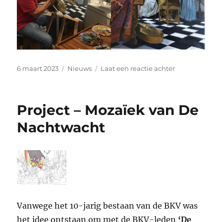
Geplaatst
Categorieën
op
6 maart 2023
Nieuws
Laat een reactie achter
op
BKV-
lid
schildert
Project – Mozaïek van De
“het
Concert”
Nachtwacht
Vanwege het 10-jarig bestaan van de BKV was
het idee ontstaan om met de BKV-leden
‘De