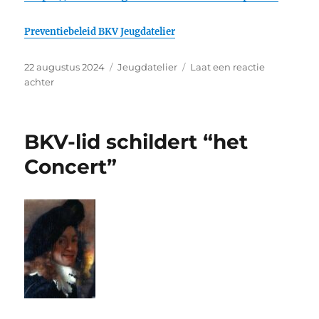
Preventiebeleid BKV Jeugdatelier
Geplaatst
Categorieën
22 augustus 2024
Jeugdatelier
Laat een reactie
op
op
achter
BKV
Jeugd
Atelier
BKV-lid schildert “het
Concert”