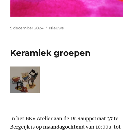
Geplaatst
Categorieën
5 december 2024
Nieuws
op
Keramiek groepen
In het BKV Atelier aan de Dr.Rauppstraat 37 te
Bergeijk is op
maandagochtend
van 10:00u. tot