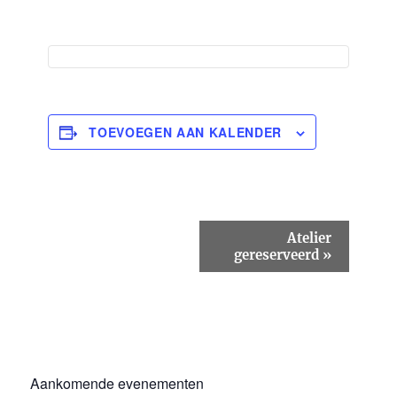
TOEVOEGEN AAN KALENDER
E
Atelier
v
gereserveerd
»
e
n
e
m
e
n
t
Aankomende evenementen