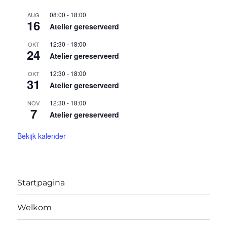
N
a
08:00
-
18:00
AUG
v
16
Atelier gereserveerd
i
g
12:30
-
18:00
OKT
24
a
Atelier gereserveerd
t
i
12:30
-
18:00
OKT
31
e
Atelier gereserveerd
12:30
-
18:00
NOV
7
Atelier gereserveerd
Bekijk kalender
Startpagina
Welkom