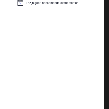
Er zijn geen aankomende evenementen.
B
e
r
i
c
h
t