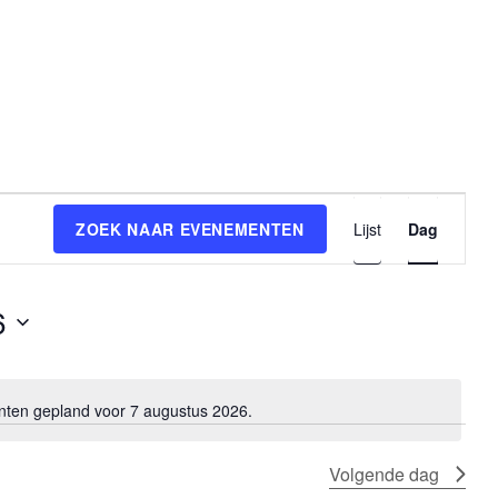
E
ZOEK NAAR EVENEMENTEN
Lijst
Dag
v
e
n
6
e
m
e
en gepland voor 7 augustus 2026.
B
n
e
t
r
Volgende dag
w
i